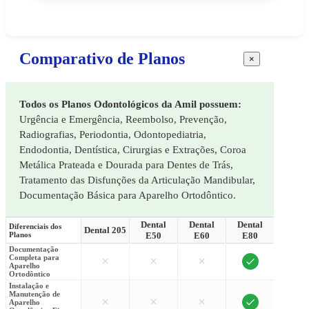
Comparativo de Planos
×
Todos os Planos Odontológicos da Amil possuem:
Urgência e Emergência, Reembolso, Prevenção,
Radiografias, Periodontia, Odontopediatria,
Endodontia, Dentística, Cirurgias e Extrações, Coroa
Metálica Prateada e Dourada para Dentes de Trás,
Tratamento das Disfunções da Articulação Mandibular,
Documentação Básica para Aparelho Ortodôntico.
Dental
Dental
Dental
Denta
Diferenciais dos
Dental 205
Planos
E50
E60
E80
E90
Documentação
Completa para
×
×
×
×
Aparelho
Ortodôntico
Instalação e
Manutenção de
×
×
×
×
Aparelho