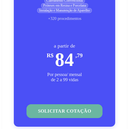
Clareamento Convencional
Próteses em Resina e Porcelana
Instalação e Manutenção de Aparelho
+320 procedimentos
a partir de
84
R$
,79
Por pessoa/ mensal
de 2 a 99 vidas
SOLICITAR COTAÇÃO