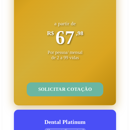
a partir de
67
R$
,98
Por pessoa/ mensal
de 2 a 99 vidas
SOLICITAR COTAÇÃO
Dental Platinum