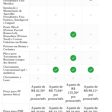
Ortodôntico Fixo
Metálico
Instalação e
Manutenção de
Aparelho
×
×
×
×
×
Ortodôntico Fixo
Estético, Autoligável
e Lingual
Ponte Móvel
(Prótese Parcial
Removível),
×
×
×
Dentadura (Prótese
Total) e Coroas
Unitárias em Resina
Próteses em Resina e
×
×
×
×
Cerâmica
Placa para
Tratamento de
×
×
×
Bruxismo (ranger
dos dentes)
Clareamento
×
Convencional (gel +
moldeira)
Clareamento a
×
×
×
×
×
Laser
A partir de
A partir
A partir de
A partir de
A partir de
R$
R$
R$ 42,50⁴
R$ 75,94⁴
R$ 99,11⁴
Preço para PF
135,50⁴
166,87
(pessoa física)
por
por
por
por
por
pessoa/mês
pessoa/mês
pessoa/mês
pessoa/mês
pessoa/
A partir de
A partir de
A partir de
A partir de
A partir
Preço para PME
R$ 20,90⁵
R$ 33,27⁵
R$ 56,90⁵
R$ 59,70⁵
R$ 67,7