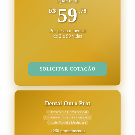
a partir de
59
R$
,78
Por pessoa/ mensal
de 2 a 99 vidas
SOLICITAR COTAÇÃO
Dental Ouro Prot
Clareamento Convencional
Próteses em Resina e Porcelana
Ponte Móvel e Dentadura
+260 procedimentos