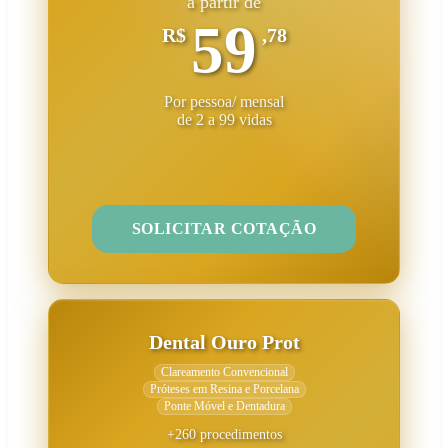
a partir de
59
R$
,78
Por pessoa/ mensal
de 2 a 99 vidas
SOLICITAR COTAÇÃO
Dental Ouro Prot
Clareamento Convencional
Próteses em Resina e Porcelana
Ponte Móvel e Dentadura
+260 procedimentos