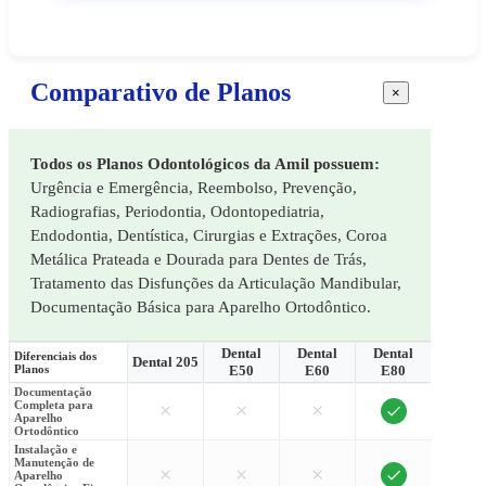
Comparativo de Planos
×
Todos os Planos Odontológicos da Amil possuem:
Urgência e Emergência, Reembolso, Prevenção,
Radiografias, Periodontia, Odontopediatria,
Endodontia, Dentística, Cirurgias e Extrações, Coroa
Metálica Prateada e Dourada para Dentes de Trás,
Tratamento das Disfunções da Articulação Mandibular,
Documentação Básica para Aparelho Ortodôntico.
Dental
Dental
Dental
Denta
Diferenciais dos
Dental 205
Planos
E50
E60
E80
E90
Documentação
Completa para
×
×
×
×
Aparelho
Ortodôntico
Instalação e
Manutenção de
×
×
×
×
Aparelho