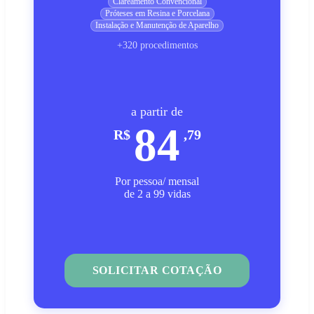
Clareamento Convencional
Próteses em Resina e Porcelana
Instalação e Manutenção de Aparelho
+320 procedimentos
a partir de
84
R$
,79
Por pessoa/ mensal
de 2 a 99 vidas
SOLICITAR COTAÇÃO