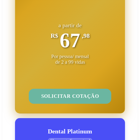
a partir de
67
R$
,98
Por pessoa/ mensal
de 2 a 99 vidas
SOLICITAR COTAÇÃO
Dental Platinum