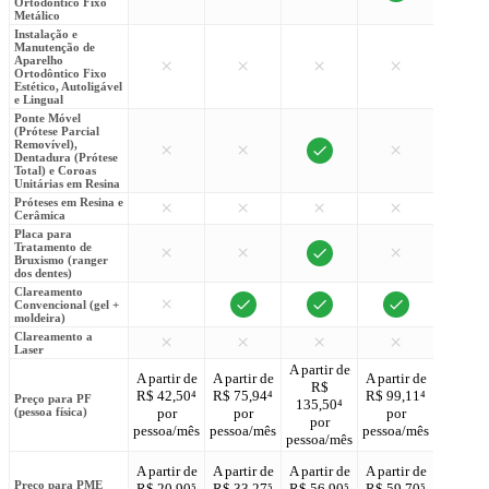
Ortodôntico Fixo
Metálico
Instalação e
Manutenção de
Aparelho
×
×
×
×
×
Ortodôntico Fixo
Estético, Autoligável
e Lingual
Ponte Móvel
(Prótese Parcial
Removível),
×
×
×
Dentadura (Prótese
Total) e Coroas
Unitárias em Resina
Próteses em Resina e
×
×
×
×
Cerâmica
Placa para
Tratamento de
×
×
×
Bruxismo (ranger
dos dentes)
Clareamento
×
Convencional (gel +
moldeira)
Clareamento a
×
×
×
×
×
Laser
A partir de
A partir
A partir de
A partir de
A partir de
R$
R$
R$ 42,50⁴
R$ 75,94⁴
R$ 99,11⁴
Preço para PF
135,50⁴
166,87
(pessoa física)
por
por
por
por
por
pessoa/mês
pessoa/mês
pessoa/mês
pessoa/mês
pessoa/
A partir de
A partir de
A partir de
A partir de
A partir
Preço para PME
R$ 20,90⁵
R$ 33,27⁵
R$ 56,90⁵
R$ 59,70⁵
R$ 67,7